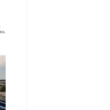
e
ble,