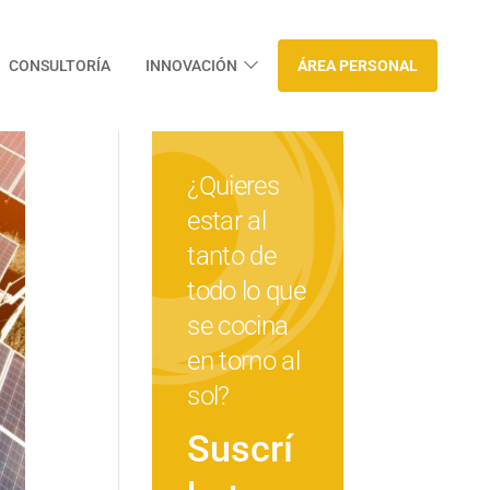
CONSULTORÍA
INNOVACIÓN
ÁREA PERSONAL
¿Quieres
estar al
tanto de
todo lo que
se cocina
en torno al
sol?
Suscrí