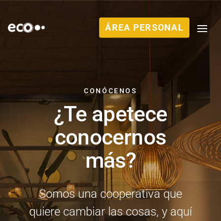
ÁREA PERSONAL
CONÓCENOS
¿Te apetece
conocernos
más?
Somos una cooperativa que
quiere cambiar las cosas, y aquí