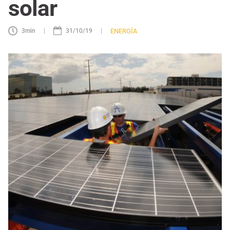
solar
|
|
ENERGÍA
3
min
31/10/19