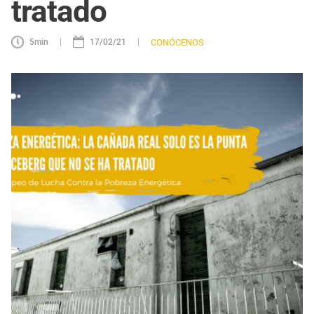
tratado
|
|
CONÓCENOS
5
min
17/02/21