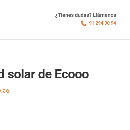
¿Tienes dudas? Llámanos
91 294 00 94
d solar de Ecooo
AZO